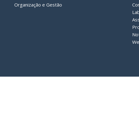
Organização e Gestão
Co
Lab
Ass
Pr
Not
We