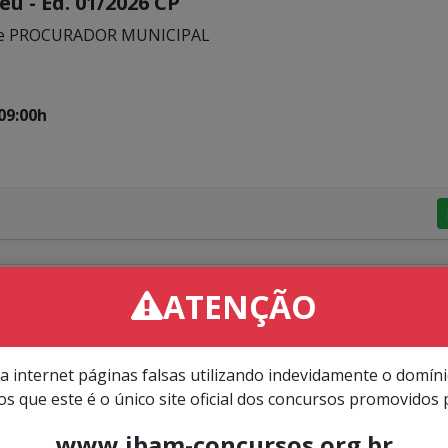
u - Ed. 01/2026 CP
o de PROCURADOR MUNICIPAL
o
09:00h
nau
ATENÇÃO
ntes do quadro de pessoal da Câmara Municipal de Blum
8h do dia 25 de agosto de 2026.
a internet páginas falsas utilizando indevidamente o domín
para o cargo de Procurador e às 14h para o cargo de Contro
s que este é o único site oficial dos concursos promovidos 
em INSCRIÇÕES a data da prova do seu cargo
www.ibam-concursos.org.br