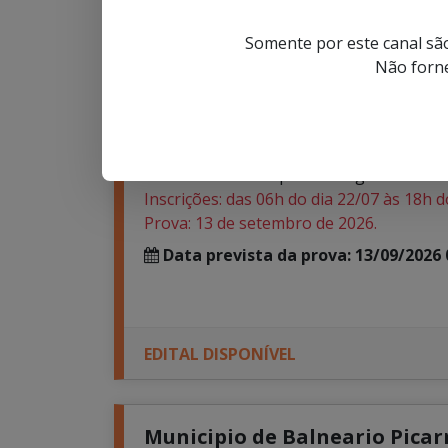
Somente por este canal são
EDITAL DISPONÍVEL
Não forne
Fundacao Municipal de Cultur
Concurso Público para o cargo de Bibliot
Inscrições: das 06h do dia 22/07 às 18h d
Prova: 13 de setembro de 2026.
Data prevista da prova: 13/09/2026 
EDITAL DISPONÍVEL
Municipio de Balneario Picarra