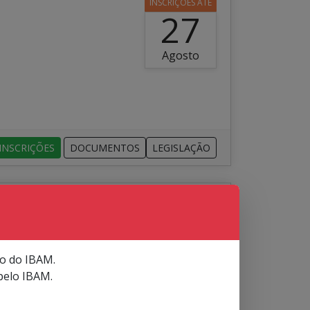
INSCRIÇÕES ATÉ
27
Agosto
INSCRIÇÕES
DOCUMENTOS
LEGISLAÇÃO
INSCRIÇÕES ATÉ
25
enau/SC
Agosto
io do IBAM.
lador Interno.
pelo IBAM.