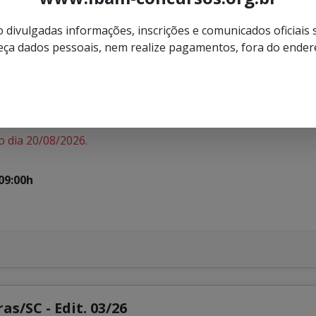
 divulgadas informações, inscrições e comunicados oficiais
ça dados pessoais, nem realize pagamentos, fora do ender
a Baln Picarras/SC 01
ecário.
o dia 20/08/2026.
09:00h
s/SC - Edit. 03/26