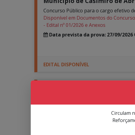
Municipio de Casimiro de Abre
Concurso Público para o cargo efetiv
Disponível em Documentos do Concurs
- Edital nº 01/2026 e Anexos
Data prevista da prova: 27/09/2026 
EDITAL DISPONÍVEL
Camara Municipal de Blume
CONCURSO PÚBLICO para vagas permane
Inscrições: da 6h do dia 27 de julho às 1
Circulam n
Provas: 27 de setembro de 2026, às 09h 
Reforçamo
Data prevista da prova: Verifique 